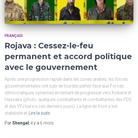
FRANÇAIS
Rojava : Cessez-le-feu
permanent et accord politique
avec le gouvernement
Après une progression rapide dans les zones arabes, les forces
gouvernementales ont subi de lourdes pertes face aux Forces
démocratiques syriennes en tentant de progresser vers Kobané et
Hassaka (photo: quelques combattants et combattantes des FDS
et des YPJ tué.e.s ces derniers jours). La ligne de front s’est
stabilisée et
Lire la suite
Par
Shengal
, il y a
6 mois