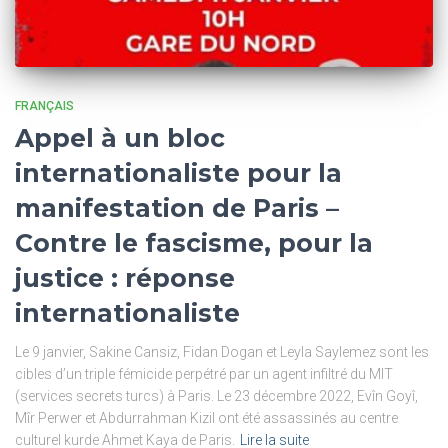
FRANÇAIS
Appel à un bloc
internationaliste pour la
manifestation de Paris –
Contre le fascisme, pour la
justice : réponse
internationaliste
Le 9 janvier, Sakine Cansiz, Fidan Dogan et Leyla Saylemez sont les
cibles d’un triple fémicide perpétré par un agent infiltré du MIT
(services secrets turcs) à Paris. Le 23 décembre 2022, Evîn Goyî,
Mîr Perwer et Abdurrahman Kizil ont été assassinés au centre
culturel kurde Ahmet Kaya de Paris.
Lire la suite