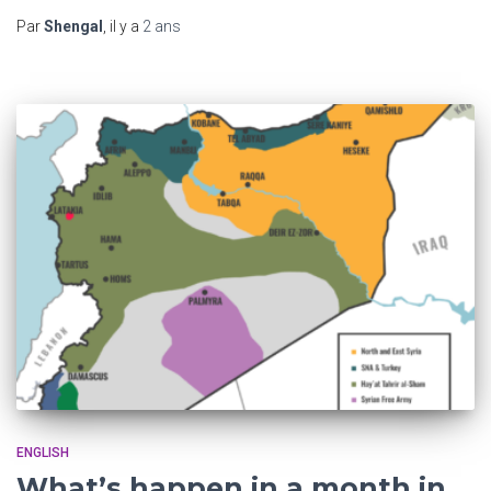
Par
Shengal
, il y a
2 ans
ENGLISH
What’s happen in a month in