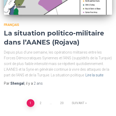
FRANÇAIS
La situation politico-militaire
dans l’AANES (Rojava)
Depuis plus d’une semaine, les opérations militaires entre les
Forces Démocratiques Syriennes et l’ANS (supplétifs de la Turquie)
sont de plus faible intensité mais se répètent quotidiennement.
L’AANES et la Syrie en générale continue à vivre des attaques de la
part de l’ANS et de la Turquie. La situation politique
Lire la suite
Par
Shengal
, il y a
2 ans
Pagination
1
2
…
20
SUIVANT