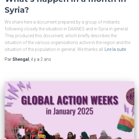
Syria?
We share here a document prepared by a group of militants
following closely the situation in DAANES and in Syria in general.
They produced this document, which briefly describes the
situation of the various organisations active in the region and the
situation of the population in general. We thanks all
Lire la suite
Par
Shengal
, il y a
2 ans