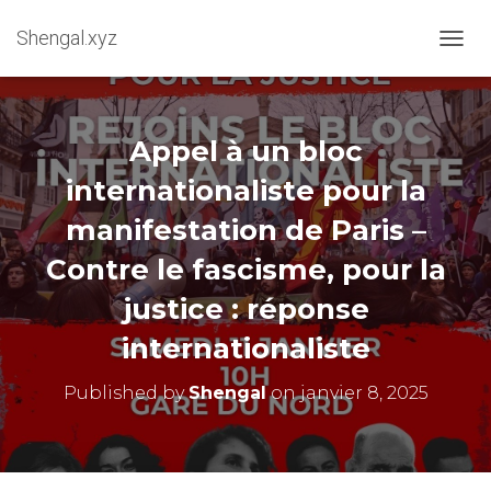
Shengal.xyz
OUVRI
Appel à un bloc
internationaliste pour la
manifestation de Paris –
Contre le fascisme, pour la
justice : réponse
internationaliste
Published by
Shengal
on
janvier 8, 2025