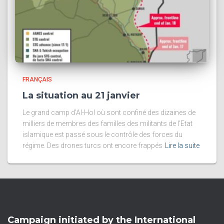
FRANÇAIS
La situation au 21 janvier
Le grand camp d’Al-Hol où sont confiné des dizaines de
milliers de membres des familles des militants de l’Etat
islamique est passé sous le contrôle des forces du
régime. Des drones turcs ont encore frappés
Lire la suite
Campaign initiated by the International