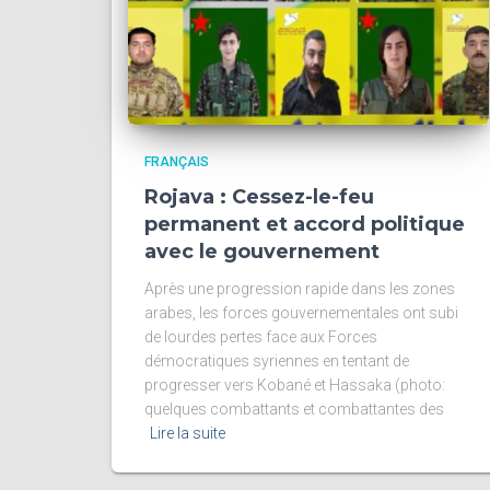
FRANÇAIS
Rojava : Cessez-le-feu
permanent et accord politique
avec le gouvernement
Après une progression rapide dans les zones
arabes, les forces gouvernementales ont subi
de lourdes pertes face aux Forces
démocratiques syriennes en tentant de
progresser vers Kobané et Hassaka (photo:
quelques combattants et combattantes des
Lire la suite