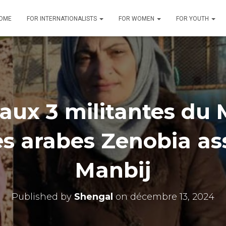
OME
FOR INTERNATIONALISTS
FOR WOMEN
FOR YOUTH
ux 3 militantes du
 arabes Zenobia as
Manbij
Published by
Shengal
on
décembre 13, 2024