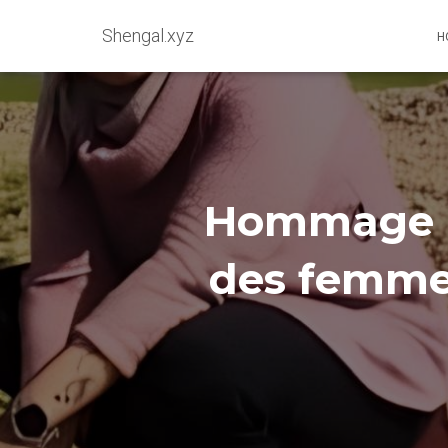
Shengal.xyz
H
Hommage a
des femmes