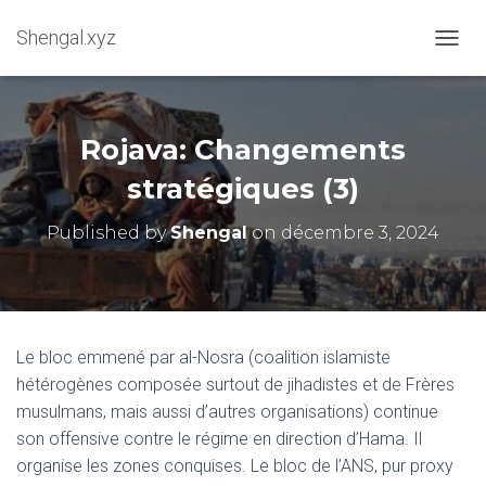
Shengal.xyz
OUVRI
Rojava: Changements
stratégiques (3)
Published by
Shengal
on
décembre 3, 2024
Le bloc emmené par al-Nosra (coalition islamiste
hétérogènes composée surtout de jihadistes et de Frères
musulmans, mais aussi d’autres organisations) continue
son offensive contre le régime en direction d’Hama. Il
organise les zones conquises. Le bloc de l’ANS, pur proxy