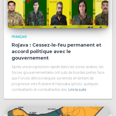
FRANÇAIS
Rojava : Cessez-le-feu permanent et
accord politique avec le
gouvernement
Après une progression rapide dans les zones arabes, les
forces gouvernementales ont subi de lourdes pertes face
aux Forces démocratiques syriennes en tentant de
progresser vers Kobané et Hassaka (photo: quelques
combattants et combattantes des
Lire la suite