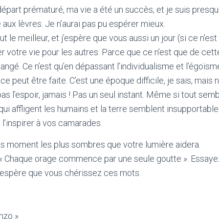
part prématuré, ma vie a été un succès, et je suis presque
e aux lèvres. Je n’aurai pas pu espérer mieux.
t le meilleur, et j’espère que vous aussi un jour (si ce n’est 
 votre vie pour les autres. Parce que ce n’est que de cett
ngé. Ce n’est qu’en dépassant l’individualisme et l’égoïs
ce peut être faite. C’est une époque difficile, je sais, mais
s l’espoir, jamais ! Pas un seul instant. Même si tout semb
i affligent les humains et la terre semblent insupportable
à l’inspirer à vos camarades.
es moment les plus sombres que votre lumière aidera.
« Chaque orage commence par une seule goutte ». Essayez 
j’espère que vous chérissez ces mots.
nzo »