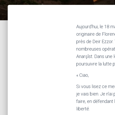
Aujourd’hui, le 18 
originaire de Flore
près de Deir Ezzor. 
nombreuses opératio
Anarşîst. Dans une le
poursuivre la lutte 
« Ciao,
Si vous lisez ce me
je vais bien. Je n’a
faire, en défendant 
liberté.