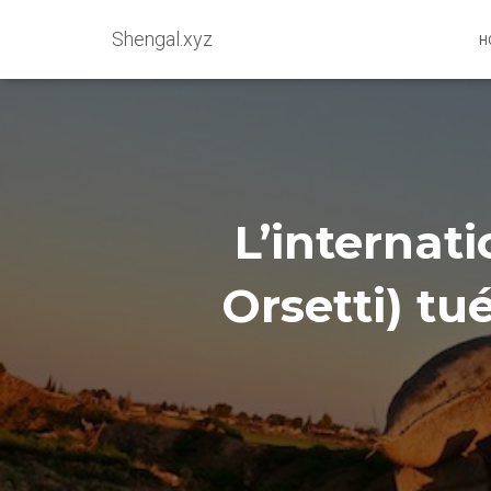
Shengal.xyz
H
L’internat
Orsetti) tu