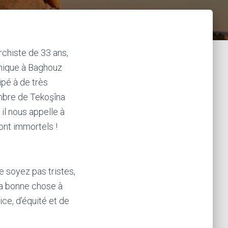
rchiste de 33 ans,
amique à Baghouz
ipé à de très
embre de Tekoşîna
 il nous appelle à
sont immortels !
e soyez pas tristes,
 la bonne chose à
ice, d’équité et de