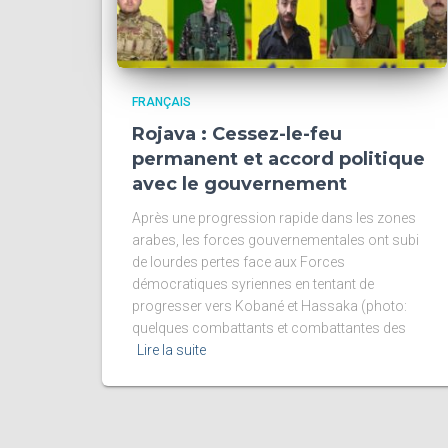
FRANÇAIS
Rojava : Cessez-le-feu
permanent et accord politique
avec le gouvernement
Après une progression rapide dans les zones
arabes, les forces gouvernementales ont subi
de lourdes pertes face aux Forces
démocratiques syriennes en tentant de
progresser vers Kobané et Hassaka (photo:
quelques combattants et combattantes des
Lire la suite