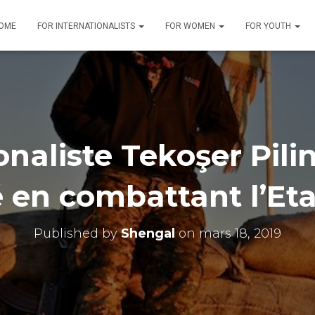
OME
FOR INTERNATIONALISTS
FOR WOMEN
FOR YOUTH
ionaliste Tekoşer Pili
é en combattant l’Et
Published by
Shengal
on
mars 18, 2019