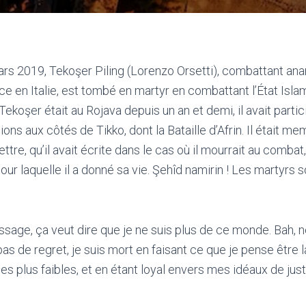
mars 2019, Tekoşer Piling (Lorenzo Orsetti), combattant ana
nce en Italie, est tombé en martyr en combattant l’État Isl
Tekoşer était au Rojava depuis un an et demi, il avait partic
ns aux côtés de Tikko, dont la Bataille d’Afrin. Il était m
ttre, qu’il avait écrite dans le cas où il mourrait au combat,
pour laquelle il a donné sa vie. Şehîd namirin ! Les martyrs 
ssage, ça veut dire que je ne suis plus de ce monde. Bah, n
i pas de regret, je suis mort en faisant ce que je pense être
les plus faibles, et en étant loyal envers mes idéaux de just