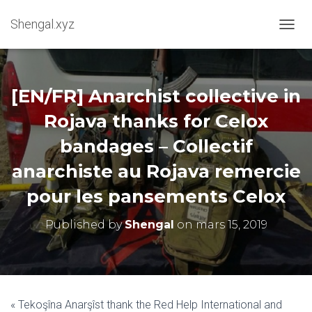
Shengal.xyz
OUVRI
[EN/FR] Anarchist collective in
Rojava thanks for Celox
bandages – Collectif
anarchiste au Rojava remercie
pour les pansements Celox
Published by
Shengal
on
mars 15, 2019
« Tekoşîna Anarşîst‏ thank the Red Help International and