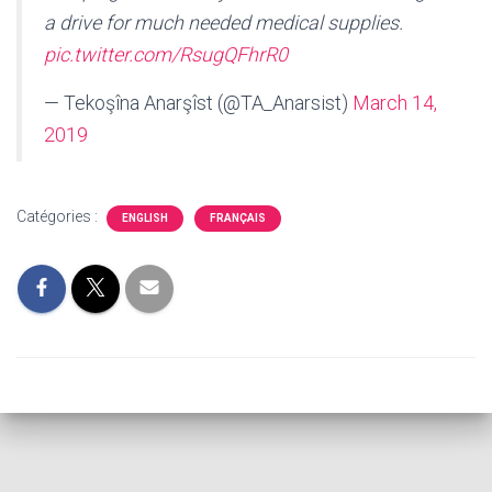
a drive for much needed medical supplies.
pic.twitter.com/RsugQFhrR0
— Tekoşîna Anarşîst (@TA_Anarsist)
March 14,
2019
Catégories :
ENGLISH
FRANÇAIS