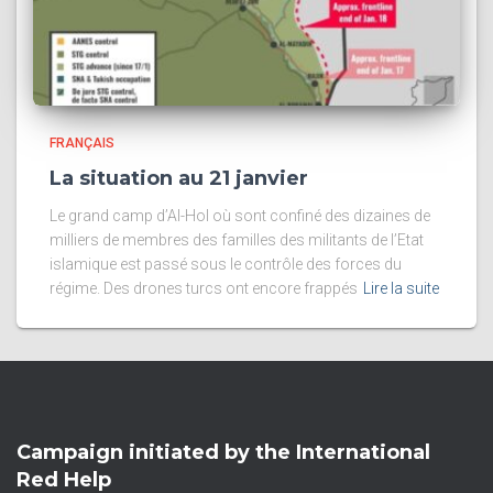
FRANÇAIS
La situation au 21 janvier
Le grand camp d’Al-Hol où sont confiné des dizaines de
milliers de membres des familles des militants de l’Etat
islamique est passé sous le contrôle des forces du
régime. Des drones turcs ont encore frappés
Lire la suite
Campaign initiated by the International
Red Help