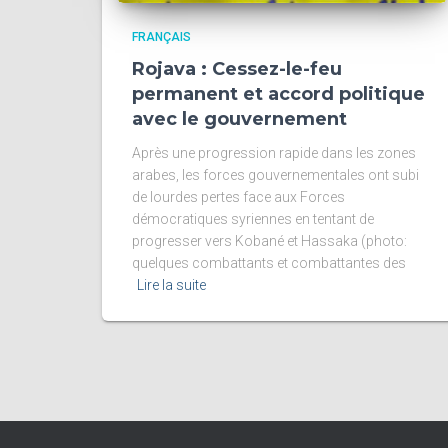
FRANÇAIS
Rojava : Cessez-le-feu
permanent et accord politique
avec le gouvernement
Après une progression rapide dans les zones
arabes, les forces gouvernementales ont subi
de lourdes pertes face aux Forces
démocratiques syriennes en tentant de
progresser vers Kobané et Hassaka (photo:
quelques combattants et combattantes des
Lire la suite