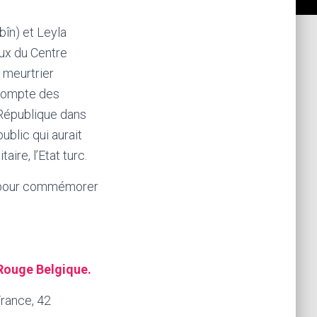
bîn) et Leyla
aux du Centre
 meurtrier
 compte des
 République dans
ublic qui aurait
ire, l’Etat turc.
s pour commémorer
 Rouge Belgique.
France, 42