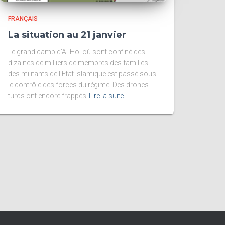
FRANÇAIS
La situation au 21 janvier
Le grand camp d’Al-Hol où sont confiné des
dizaines de milliers de membres des familles
des militants de l’Etat islamique est passé sous
le contrôle des forces du régime. Des drones
turcs ont encore frappés
Lire la suite