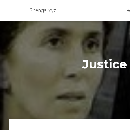
Shengal.xyz
H
Justice