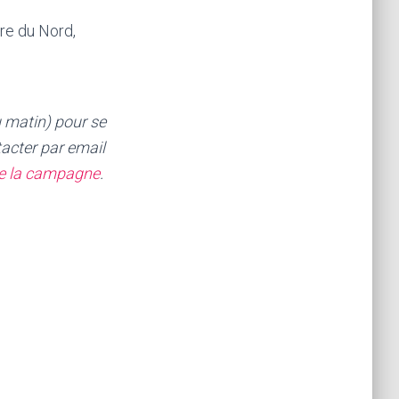
re du Nord,
u matin) pour se
tacter par email
e la campagne
.