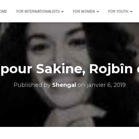
OME
FOR INTERNATIONALISTS
FOR WOMEN
FOR YOUTH
 pour Sakine, Rojbîn 
Published by
Shengal
on
janvier 6, 2019