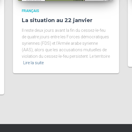
FRANÇAIS
La situation au 22 janvier
Il reste deux jours avant la fin du cessez-le-feu
de quatre jours entre les Forces démocratiques
syriennes (FDS) et l’Armée arabe syrienne
(AAS), alors que les accusations mutuelles de
violation du cessez-le-feu persistent. Le territoire
Lire la suite