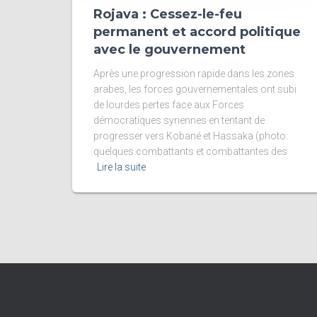
Rojava : Cessez-le-feu
permanent et accord politique
avec le gouvernement
Après une progression rapide dans les zones
arabes, les forces gouvernementales ont subi
de lourdes pertes face aux Forces
démocratiques syriennes en tentant de
progresser vers Kobané et Hassaka (photo:
quelques combattants et combattantes des
Lire la suite