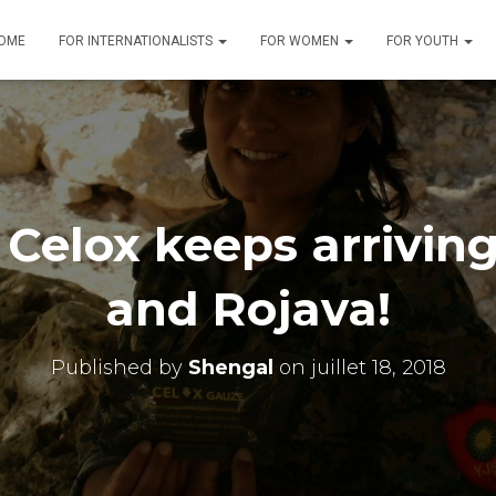
OME
FOR INTERNATIONALISTS
FOR WOMEN
FOR YOUTH
Celox keeps arrivin
and Rojava!
Published by
Shengal
on
juillet 18, 2018