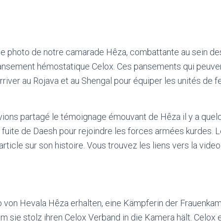
e photo de notre camarade Hêza, combattante au sein des
pansement hémostatique Celox. Ces pansements qui peuven
rriver au Rojava et au Shengal pour équiper les unités de
avions partagé le témoignage émouvant de Hêza il y a quel
a fuite de Daesh pour rejoindre les forces armées kurdes. L
ticle sur son histoire. Vous trouvez les liens vers la video e
o von Hevala Hêza erhalten, eine Kämpferin der Frauenka
em sie stolz ihren Celox Verband in die Kamera hält. Celox 