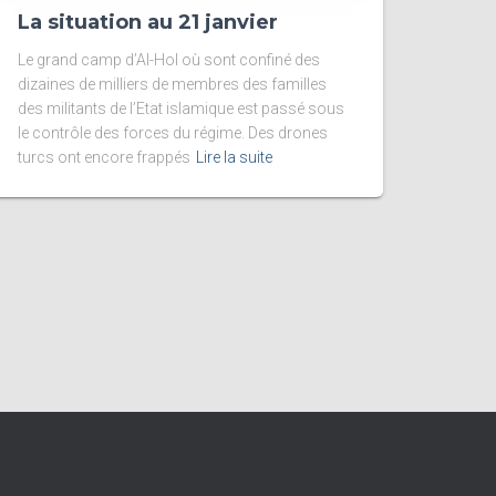
La situation au 21 janvier
Le grand camp d’Al-Hol où sont confiné des
dizaines de milliers de membres des familles
des militants de l’Etat islamique est passé sous
le contrôle des forces du régime. Des drones
turcs ont encore frappés
Lire la suite