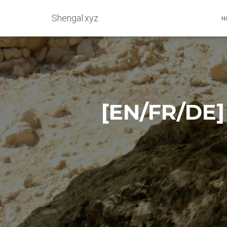
Shengal.xyz
H
[EN/FR/DE] 