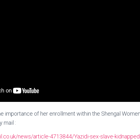
he importance of her enrollment within the Shengal Women’s
y mail :
il.co.uk/news/article-4713844/Yazidi-sex-slave-kidnapped