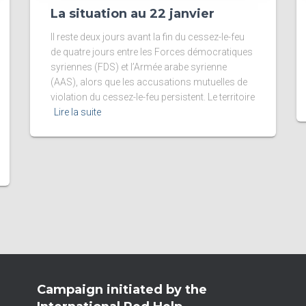
La situation au 22 janvier
Il reste deux jours avant la fin du cessez-le-feu
de quatre jours entre les Forces démocratiques
syriennes (FDS) et l’Armée arabe syrienne
(AAS), alors que les accusations mutuelles de
violation du cessez-le-feu persistent. Le territoire
Lire la suite
Campaign initiated by the