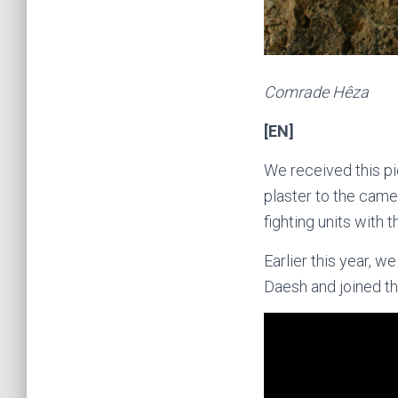
Comrade Hêza
[EN]
We received this p
plaster to the came
fighting units with t
Earlier this year, 
Daesh and joined the