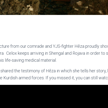
icture from our comrade and YJS-fighter Hêza proudly sho
ra. Celox keeps arriving in Shengal and Rojava in order to 
his life-saving medical material.
we shared the testimony of Hêza in which she tells her stor
 Kurdish armed forces. If you missed it, you can still watch