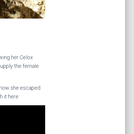
wing her Celox
supply the female
y, how she escaped
 it here: