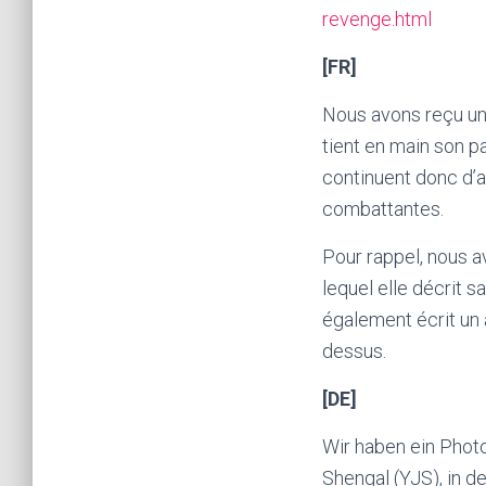
revenge.html
[FR]
Nous avons reçu un
tient en main son 
continuent donc d’a
combattantes.
Pour rappel, nous 
lequel elle décrit s
également écrit un ar
dessus.
[DE]
Wir haben ein Phot
Shengal (YJS), in d