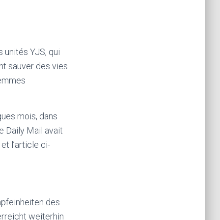
 unités YJS, qui
t sauver des vies
 femmes
ques mois, dans
e Daily Mail avait
t l’article ci-
mpfeinheiten des
erreicht weiterhin