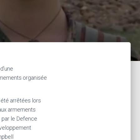
 d’une
armements organisée
 été arrêtées lors
e aux armements
) par le Defence
développement
mpbell