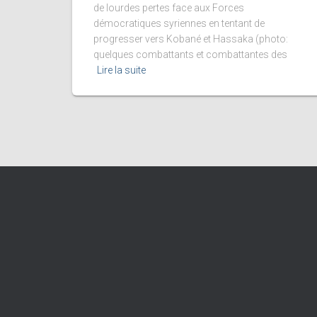
de lourdes pertes face aux Forces
démocratiques syriennes en tentant de
progresser vers Kobané et Hassaka (photo:
quelques combattants et combattantes des
Lire la suite