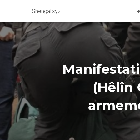
Shengal.xyz
H
Manifestat
(Hêlîn 
armemen