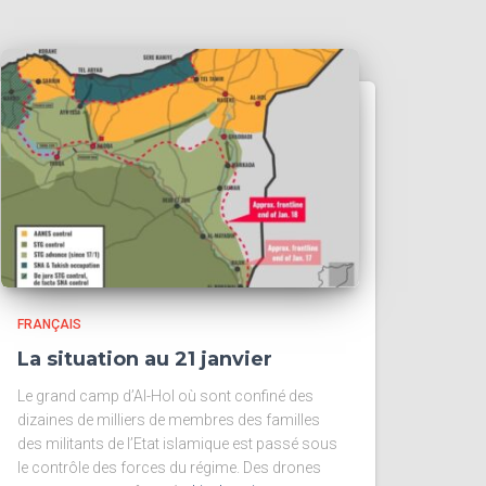
FRANÇAIS
La situation au 21 janvier
Le grand camp d’Al-Hol où sont confiné des
dizaines de milliers de membres des familles
des militants de l’Etat islamique est passé sous
le contrôle des forces du régime. Des drones