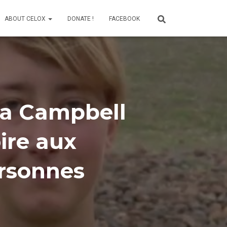
ABOUT CELOX
DONATE !
FACEBOOK
na Campbell
oire aux
ersonnes