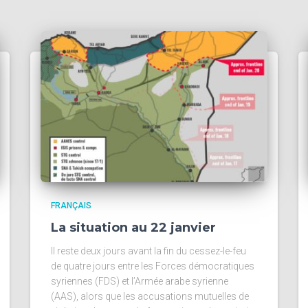
FRANÇAIS
La situation au 22 janvier
Il reste deux jours avant la fin du cessez-le-feu
de quatre jours entre les Forces démocratiques
syriennes (FDS) et l’Armée arabe syrienne
(AAS), alors que les accusations mutuelles de