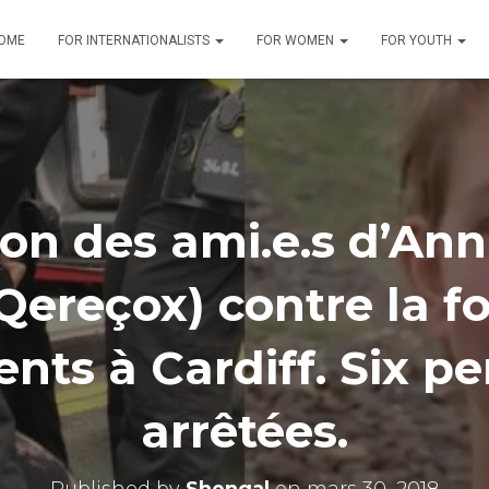
OME
FOR INTERNATIONALISTS
FOR WOMEN
FOR YOUTH
ion des ami.e.s d’An
Qereçox) contre la f
ts à Cardiff. Six p
arrêtées.