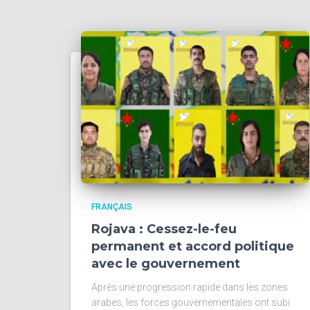
FRANÇAIS
Rojava : Cessez-le-feu
permanent et accord politique
avec le gouvernement
Après une progression rapide dans les zones
arabes, les forces gouvernementales ont subi