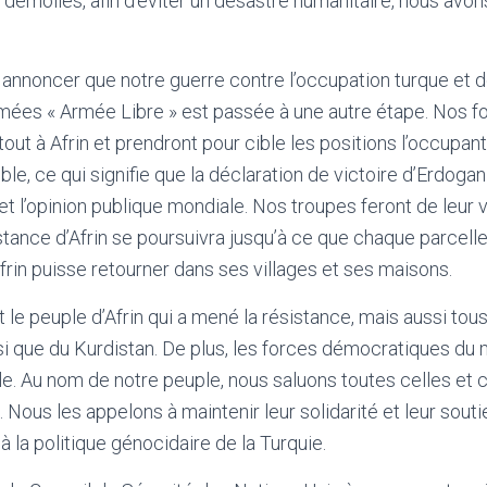
si démolies, afin d’éviter un désastre humanitaire, nous avo
annoncer que notre guerre contre l’occupation turque et 
mées « Armée Libre » est passée à une autre étape. Nos f
out à Afrin et prendront pour cible les positions l’occupant
ble, ce qui signifie que la déclaration de victoire d’Erdoga
et l’opinion publique mondiale. Nos troupes feront de leur vi
tance d’Afrin se poursuivra jusqu’à ce que chaque parcelle d
Afrin puisse retourner dans ses villages et ses maisons.
 le peuple d’Afrin qui a mené la résistance, mais aussi tou
nsi que du Kurdistan. De plus, les forces démocratiques du 
ule. Au nom de notre peuple, nous saluons toutes celles et 
n. Nous les appelons à maintenir leur solidarité et leur sout
 à la politique génocidaire de la Turquie.