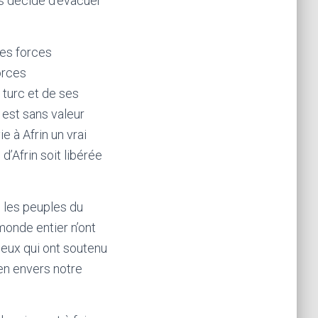
ns décidé d’évacuer
des forces
orces
 turc et de ses
n est sans valeur
e à Afrin un vrai
’Afrin soit libérée
s les peuples du
monde entier n’ont
ceux qui ont soutenu
ien envers notre