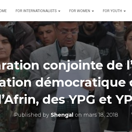
OME
FOR INTERNATIONALISTS
FOR WOMEN
FOR YOUTH
ration conjointe de l
ation démocratique
’Afrin, des YPG et Y
Published by
Shengal
on
mars 18, 2018