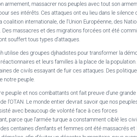
son armement, massacrer nos peuples avec tout son arme
i pour ses intérêts. Ces attaques ont eu lieu dans le silence
la coalition internationale, de l’Union Européenne, des Nati
é. Des massacres et des migrations forcées ont été commis
ont souffert tous types d’attaques.
sh utilise des groupes djihadistes pour transformer la démo
 réactionnaires et leurs familles à la place de la population.
nes de civils essayant de fuir ces attaques. Des politiqu
e notre peuple.
tre peuple et nos combattants ont fait preuve d’une grande
de l’OTAN. Le monde entier devrait savoir que nos peuple
sisté avec beaucoup de volonté face à ces forces
t, parce que l’armée turque a constamment ciblé les civil
 des centaines d’enfants et femmes ont été massacrés et l