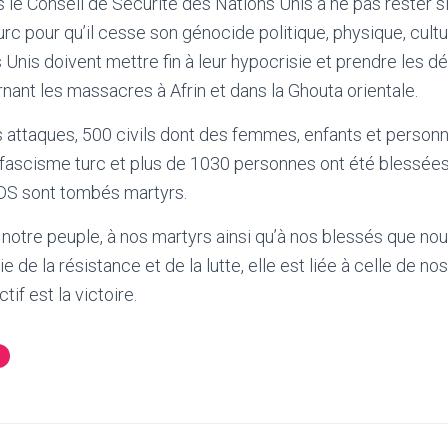
 le Conseil de Sécurité des Nations Unis à ne pas rester si
turc pour qu’il cesse son génocide politique, physique, cult
 Unis doivent mettre fin à leur hypocrisie et prendre les d
ant les massacres à Afrin et dans la Ghouta orientale.
s attaques, 500 civils dont des femmes, enfants et person
 fascisme turc et plus de 1030 personnes ont été blessées
DS sont tombés martyrs.
otre peuple, à nos martyrs ainsi qu’à nos blessés que nou
e de la résistance et de la lutte, elle est liée à celle de nos
tif est la victoire.