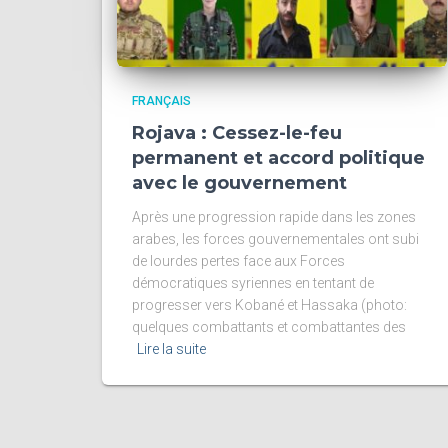
FRANÇAIS
Rojava : Cessez-le-feu
permanent et accord politique
avec le gouvernement
Après une progression rapide dans les zones
arabes, les forces gouvernementales ont subi
de lourdes pertes face aux Forces
démocratiques syriennes en tentant de
progresser vers Kobané et Hassaka (photo:
quelques combattants et combattantes des
Lire la suite